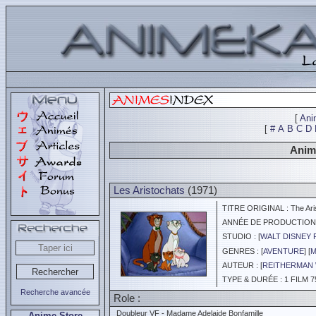
[
Ani
[
#
A
B
C
D
Animé
Les Aristochats
(1971)
TITRE ORIGINAL : The Ari
ANNÉE DE PRODUCTION :
STUDIO : [
WALT DISNEY 
GENRES : [
AVENTURE
] [
M
AUTEUR : [
REITHERMAN
TYPE & DURÉE : 1 FILM 7
Recherche avancée
Role :
Doubleur VF - Madame Adelaide Bonfamille
Anime Store