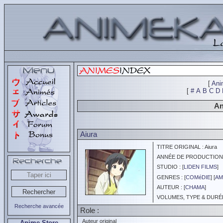
[
Ani
[
#
A
B
C
D
An
Aiura
TITRE ORIGINAL : Aiura
ANNÉE DE PRODUCTION :
STUDIO : [
LIDEN FILMS
]
GENRES : [
COMéDIE
] [
AM
AUTEUR : [
CHAMA
]
VOLUMES, TYPE & DURÉE 
Recherche avancée
Role :
Auteur original
Anime Store