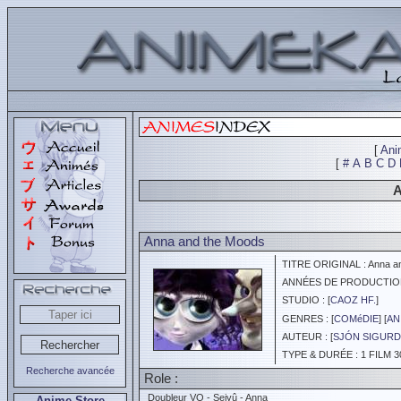
[
Ani
[
#
A
B
C
D
A
Anna and the Moods
TITRE ORIGINAL : Anna an
ANNÉES DE PRODUCTION :
STUDIO : [
CAOZ HF.
]
GENRES : [
COMéDIE
] [
AN
AUTEUR : [
SJÓN SIGUR
TYPE & DURÉE : 1 FILM 3
Recherche avancée
Role :
Doubleur VO - Seiyû - Anna
Anime Store