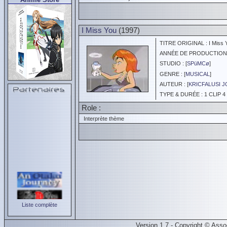
I Miss You
(1997)
TITRE ORIGINAL : I Miss 
ANNÉE DE PRODUCTION :
STUDIO : [
SPüMCø
]
GENRE : [
MUSICAL
]
AUTEUR : [
KRICFALUSI 
TYPE & DURÉE : 1 CLIP 4 
Role :
Interprète thème
Liste complète
Version 1.7 - Copyright © Ass