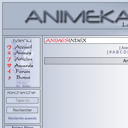
[
Ani
[
#
A
B
C
D
An
Recherche avancée
Anime Store