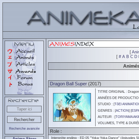
[
Ani
[
#
A
B
C
D
Animés 
Dragon Ball Super
(2017)
TITRE ORIGINAL : Dragon 
ANNÉES DE PRODUCTION :
STUDIO : [
TôEI ANIMATIO
GENRES : [
ACTION
] [
ESP
AUTEUR : [
TORIYAMA AK
VOLUMES, TYPE & DURÉE 
Recherche avancée
Role :
Interprète ending - ED 05 "Yoka-Yoka Dance" (épisodes 5
Anime Store