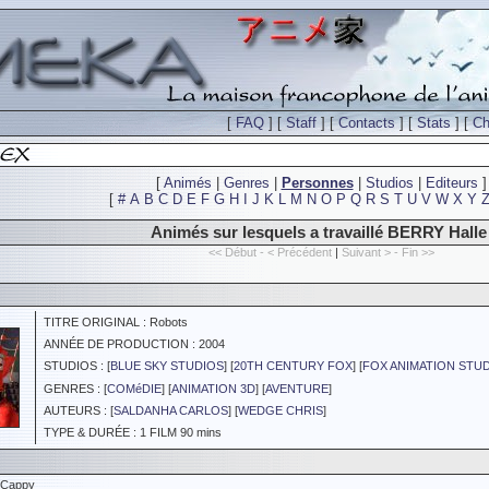
[
FAQ
] [
Staff
] [
Contacts
] [
Stats
] [
Ch
[
Animés
|
Genres
|
Personnes
|
Studios
|
Editeurs
]
[
#
A
B
C
D
E
F
G
H
I
J
K
L
M
N
O
P
Q
R
S
T
U
V
W
X
Y
Animés sur lesquels a travaillé BERRY Halle
<< Début - < Précédent
|
Suivant > - Fin >>
TITRE ORIGINAL : Robots
ANNÉE DE PRODUCTION : 2004
STUDIOS : [
BLUE SKY STUDIOS
] [
20TH CENTURY FOX
] [
FOX ANIMATION STU
GENRES : [
COMéDIE
] [
ANIMATION 3D
] [
AVENTURE
]
AUTEURS : [
SALDANHA CARLOS
] [
WEDGE CHRIS
]
TYPE & DURÉE : 1 FILM 90 mins
 Cappy