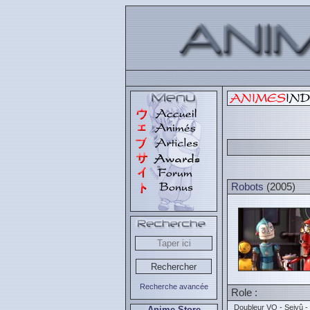
Robots
(2005)
Recherche avancée
Role :
Doubleur VO - Seiyû -
Anime Store