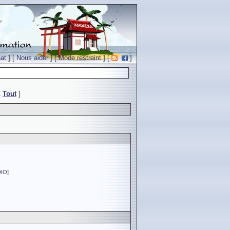
at
] [
Nous aider
] [
Mode restreint
] [
]
Z
Tout
]
DIO
]