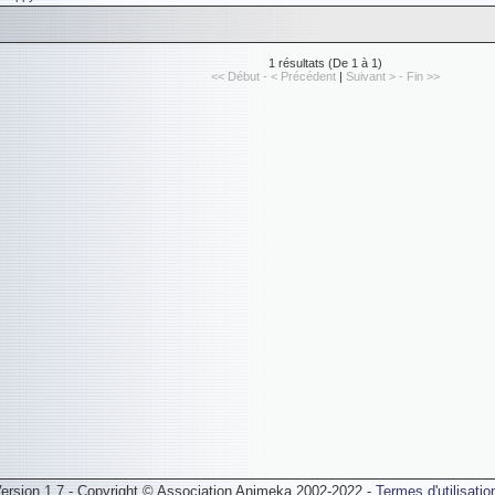
1 résultats (De 1 à 1)
<< Début - < Précédent
|
Suivant > - Fin >>
ersion 1.7 - Copyright © Association Animeka 2002-2022 -
Termes d'utilisatio