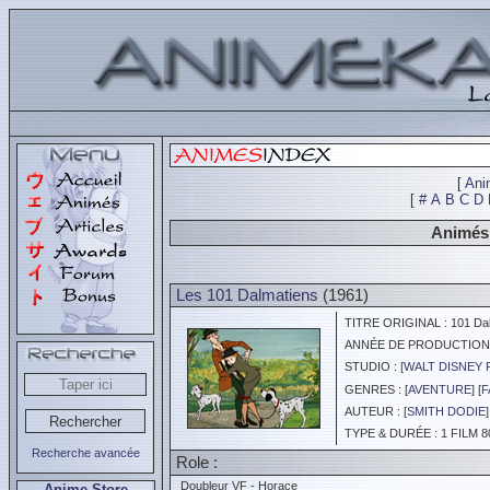
[
Ani
[
#
A
B
C
D
Animés 
Les 101 Dalmatiens
(1961)
TITRE ORIGINAL : 101 Dal
ANNÉE DE PRODUCTION :
STUDIO : [
WALT DISNEY 
GENRES : [
AVENTURE
] [
F
AUTEUR : [
SMITH DODIE
]
TYPE & DURÉE : 1 FILM 8
Recherche avancée
Role :
Doubleur VF - Horace
Anime Store