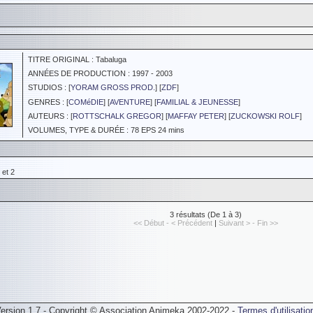
TITRE ORIGINAL : Tabaluga
ANNÉES DE PRODUCTION : 1997 - 2003
STUDIOS : [
YORAM GROSS PROD.
] [
ZDF
]
GENRES : [
COMéDIE
] [
AVENTURE
] [
FAMILIAL & JEUNESSE
]
AUTEURS : [
ROTTSCHALK GREGOR
] [
MAFFAY PETER
] [
ZUCKOWSKI ROLF
]
VOLUMES, TYPE & DURÉE : 78 EPS 24 mins
 et 2
3 résultats (De 1 à 3)
<< Début - < Précédent
|
Suivant > - Fin >>
ersion 1.7 - Copyright © Association Animeka 2002-2022 -
Termes d'utilisatio