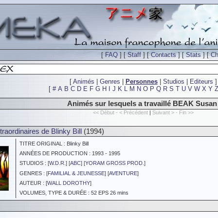
[
FAQ
] [
Staff
] [
Contacts
] [
Stats
] [
Ch
[
Animés
|
Genres
|
Personnes
|
Studios
|
Editeurs
]
[
#
A
B
C
D
E
F
G
H
I
J
K
L
M
N
O
P
Q
R
S
T
U
V
W
X
Y
Animés sur lesquels a travaillé BEAK Susan
<< Début - < Précédent
|
Suivant > - Fin >>
raordinaires de Blinky Bill
(1994)
TITRE ORIGINAL : Blinky Bill
ANNÉES DE PRODUCTION : 1993 - 1995
STUDIOS : [
W.D.R.
] [
ABC
] [
YORAM GROSS PROD.
]
GENRES : [
FAMILIAL & JEUNESSE
] [
AVENTURE
]
AUTEUR : [
WALL DOROTHY
]
VOLUMES, TYPE & DURÉE : 52 EPS 26 mins