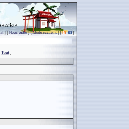
at
] [
Nous aider
] [
Mode restreint
] [
]
Z
Tout
]