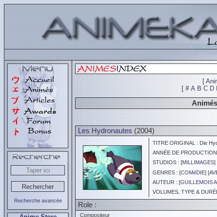
[
Ani
[
#
A
B
C
D
Animés 
Les Hydronautes
(2004)
TITRE ORIGINAL : Die Hyd
ANNÉE DE PRODUCTION :
STUDIOS : [
MILLIMAGES
] 
GENRES : [
COMéDIE
] [
AV
AUTEUR : [
GUILLEMOIS 
VOLUMES, TYPE & DURÉE 
Recherche avancée
Role :
Compositeur
Anime Store