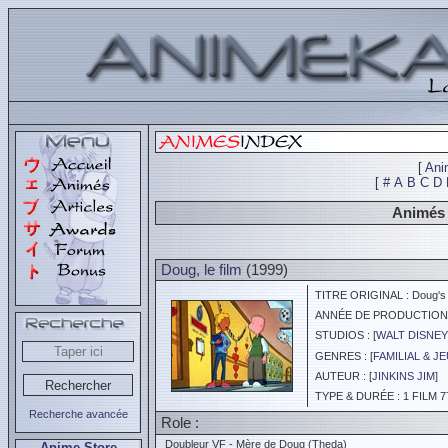
[
Ani
[
#
A
B
C
D
Animés 
Doug, le film
(1999)
TITRE ORIGINAL : Doug's 
ANNÉE DE PRODUCTION :
STUDIOS : [
WALT DISNEY
GENRES : [
FAMILIAL & J
AUTEUR : [
JINKINS JIM
]
TYPE & DURÉE : 1 FILM 7
Recherche avancée
Role :
Doubleur VF - Mère de Doug (Theda)
Anime Store