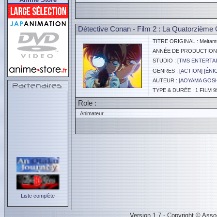
Détective Conan - Film 2 : La Quatorzième 
TITRE ORIGINAL : Meitante
ANNÉE DE PRODUCTION :
STUDIO : [
TMS ENTERTAI
GENRES : [
ACTION
] [
ÉNI
AUTEUR : [
AOYAMA GOS
TYPE & DURÉE : 1 FILM 9
Role :
Animateur
Liste complète
Version 1.7 - Copyright © Ass