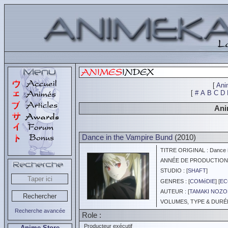
[
Ani
[
#
A
B
C
D
Ani
Dance in the Vampire Bund
(2010)
TITRE ORIGINAL : Dance i
ANNÉE DE PRODUCTION :
STUDIO : [
SHAFT
]
GENRES : [
COMéDIE
] [
EC
AUTEUR : [
TAMAKI NOZ
VOLUMES, TYPE & DURÉE 
Recherche avancée
Role :
Producteur exécutif
Anime Store