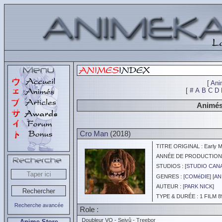
[
Ani
[
#
A
B
C
D
Animés
Cro Man
(2018)
TITRE ORIGINAL : Early 
ANNÉE DE PRODUCTION :
STUDIOS : [
STUDIO CAN
GENRES : [
COMéDIE
] [
AN
AUTEUR : [
PARK NICK
]
TYPE & DURÉE : 1 FILM 8
Recherche avancée
Role :
Doubleur VO - Seiyû - Treebor
Anime Store