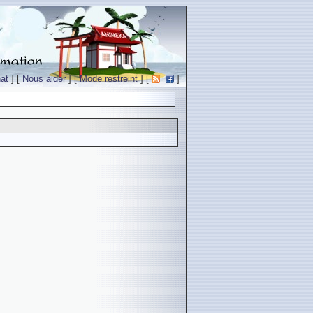
at
] [
Nous aider
] [
Mode restreint
] [
]