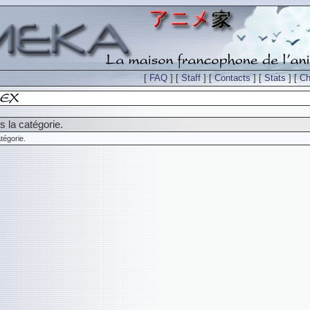
[
FAQ
] [
Staff
] [
Contacts
] [
Stats
] [
Ch
 la catégorie.
tégorie.