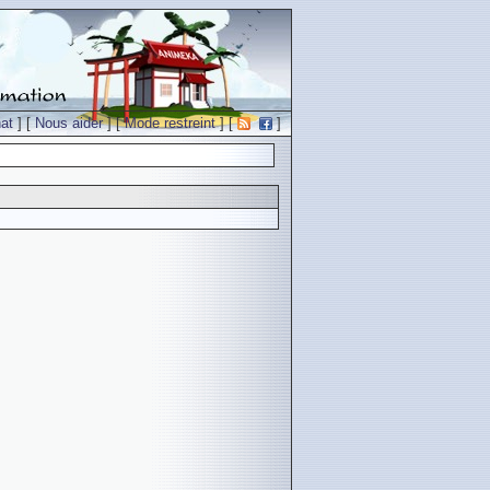
at
] [
Nous aider
] [
Mode restreint
] [
]