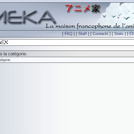
[
FAQ
] [
Staff
] [
Contacts
] [
Stats
] [
Ch
 la catégorie.
tégorie.