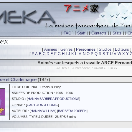
[
FAQ
] [
Staff
] [
Contacts
] [
Stats
] [
Ch
[
Animés
|
Genres
|
Personnes
|
Studios
|
Editeurs
]
[
#
A
B
C
D
E
F
G
H
I
J
K
L
M
N
O
P
Q
R
S
T
U
V
W
X
Y
Animés sur lesquels a travaillé ARCE Fernan
<< Début - < Précédent
|
Suivant > - Fin >>
se et Charlemagne
(1977)
TITRE ORIGINAL : Precious Pupp
ANNÉES DE PRODUCTION : 1965 - 1966
STUDIO : [
HANNA BARBERA PRODUCTIONS
]
GENRE : [
CARTOON & COMIC
]
AUTEURS : [
HANNA WILLIAM
] [
BARBERA JOSEPH
]
VOLUMES, TYPE & DURÉE : 26 EPS 6 mins