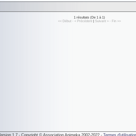
1 résultats (De 1 à 1)
<< Début - < Précédent
|
Suivant > - Fin >>
ersion 1.7 - Copyright © Association Animeka 2002-2022 -
Termes d'utilisatio