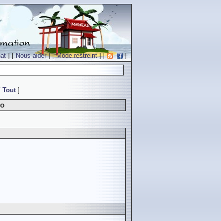
at
] [
Nous aider
] [
Mode restreint
] [
]
Z
Tout
]
do