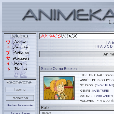
[
Ani
[
#
A
B
C
D
Animés
Space Oz no Bouken
TITRE ORIGINAL : Space 
ANNÉES DE PRODUCTION :
STUDIOS : [
ENOKI FILMS
]
GENRE : [
AVENTURE
]
AUTEUR : [
PARR LARRY
]
VOLUMES, TYPE & DURÉE 
Recherche avancée
Role :
Décors
Anime Store