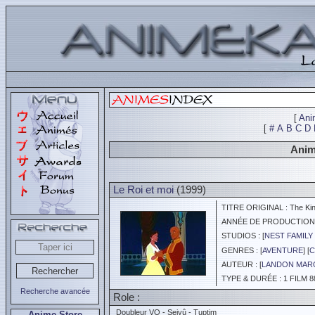
[
Ani
[
#
A
B
C
D
Anim
Le Roi et moi
(1999)
TITRE ORIGINAL : The Kin
ANNÉE DE PRODUCTION :
STUDIOS : [
NEST FAMILY 
GENRES : [
AVENTURE
] [
C
AUTEUR : [
LANDON MAR
TYPE & DURÉE : 1 FILM 8
Recherche avancée
Role :
Doubleur VO - Seiyû - Tuptim
Anime Store