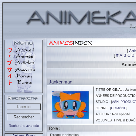
[
Ani
[
#
A
B
C
D
Animés
Jankenman
TITRE ORIGINAL : Janke
ANNÉES DE PRODUCTION :
STUDIO : [
ASHI PRODUC
GENRE : [
COMéDIE
]
AUTEUR : Non spécifié
VOLUMES, TYPE & DURÉE 
Recherche avancée
Role :
Directeur animation
Anime Store