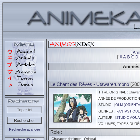
[
Ani
[
#
A
B
C
D
Animés 
Le Chant des Rêves - Utawarerumono
(200
TITRE ORIGINAL : Utawar
ANNÉE DE PRODUCTION :
STUDIO : [
OLM (ORIENTA
GENRES : [
FANTASTIQUE
AUTEUR : [
STUDIO AQUA
VOLUMES, TYPE & DURÉE 
Recherche avancée
Role :
Character designer - Original
Anime Store