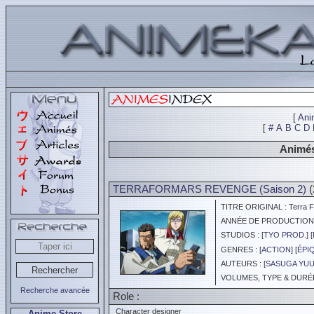
[
Ani
[
#
A
B
C
D
Animés
TERRAFORMARS REVENGE (Saison 2)
(
TITRE ORIGINAL : Terra F
ANNÉE DE PRODUCTION :
STUDIOS : [
TYO PROD.
] [
GENRES : [
ACTION
] [
ÉPI
AUTEURS : [
SASUGA YU
VOLUMES, TYPE & DURÉE 
Recherche avancée
Role :
Character designer
Anime Store