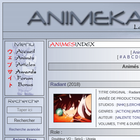
[
Ani
[
#
A
B
C
D
Animés s
Radiant
(2018)
TITRE ORIGINAL : Radian
ANNÉE DE PRODUCTION :
STUDIOS : [
NHK
] [
LERCH
GENRES : [
ACTION
] [
AVE
AUTEUR : [
VALENTE TON
VOLUMES, TYPE & DURÉE 
Recherche avancée
Role :
Doubleur VO - Seiyû - Utopia
Anime Store