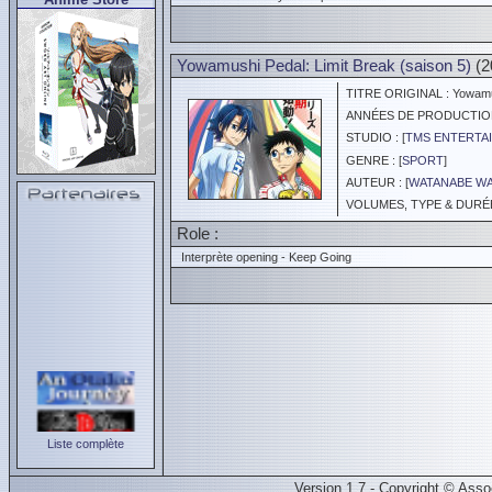
Yowamushi Pedal: Limit Break (saison 5)
(2
TITRE ORIGINAL : Yowamush
ANNÉES DE PRODUCTION :
STUDIO : [
TMS ENTERTAI
GENRE : [
SPORT
]
AUTEUR : [
WATANABE W
VOLUMES, TYPE & DURÉE 
Role :
Interprète opening - Keep Going
Liste complète
Version 1.7 - Copyright © Ass