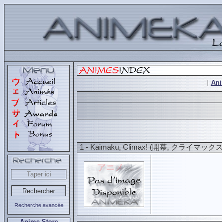
[
An
1 - Kaimaku, Climax! (開幕, クライマックス
Recherche avancée
Anime Store