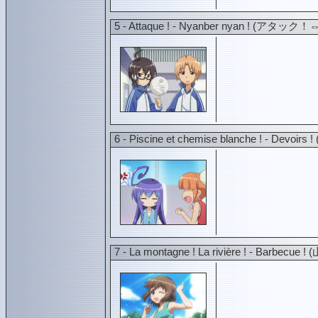
5 - Attaque ! - Nyanber nyan ! (
6 - Piscine et chemise blanche ! - D
7 - La montagne ! La rivière ! - B