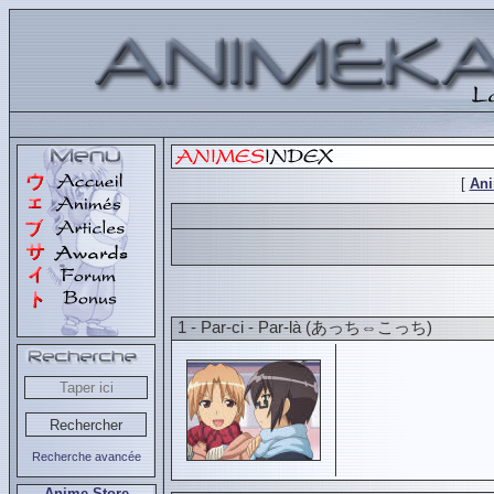
[
An
1 - Par-ci - Par-là (あっち⇔こっち)
Recherche avancée
Anime Store