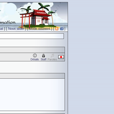
at
] [
Nous aider
] [
Mode restreint
] [
]
Détails
Staff
Paroles