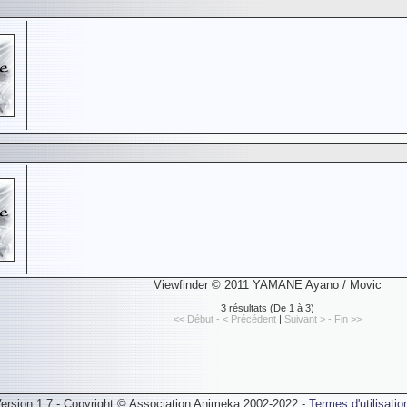
Viewfinder © 2011 YAMANE Ayano / Movic
3 résultats (De 1 à 3)
<< Début - < Précédent
|
Suivant > - Fin >>
ersion 1.7 - Copyright © Association Animeka 2002-2022 -
Termes d'utilisatio