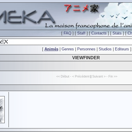
[
FAQ
] [
Staff
] [
Contacts
] [
Stats
] [
Ch
[
Animés
|
Genres
|
Personnes
|
Studios
|
Editeurs
]
VIEWFINDER
<< Début - < Précédent
|
Suivant > - Fin >>