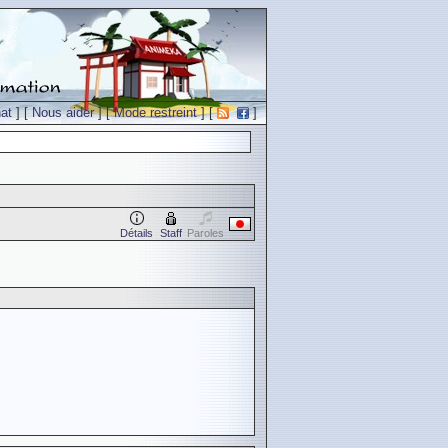
at
] [
Nous aider
] [
Mode restreint
] [
]
Détails
Staff
Paroles