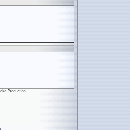
oko Production
n
.