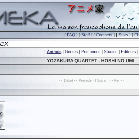
[
FAQ
] [
Staff
] [
Contacts
] [
Stats
] [
Ch
[
Animés
|
Genres
|
Personnes
|
Studios
|
Editeurs
]
YOZAKURA QUARTET - HOSHI NO UMI
<< Début - < Précédent
|
Suivant > - Fin >>