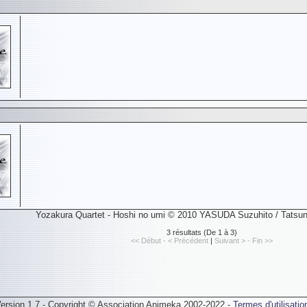
Yozakura Quartet - Hoshi no umi © 2010 YASUDA Suzuhito / Tatsun
3 résultats (De 1 à 3)
<< Début - < Précédent
|
Suivant > - Fin >>
ersion 1.7 - Copyright © Association Animeka 2002-2022 -
Termes d'utilisatio