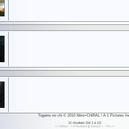
Togainu no chi © 2010 Nitro+CHiRAL / A-1 Pictures In
12 résultats (De 1 à 12)
<< Début - < Précédent
|
Suivant > - Fin >>