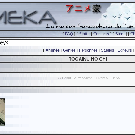
[
FAQ
] [
Staff
] [
Contacts
] [
Stats
] [
Ch
[
Animés
|
Genres
|
Personnes
|
Studios
|
Editeurs
]
TOGAINU NO CHI
<< Début - < Précédent
|
Suivant > - Fin >>