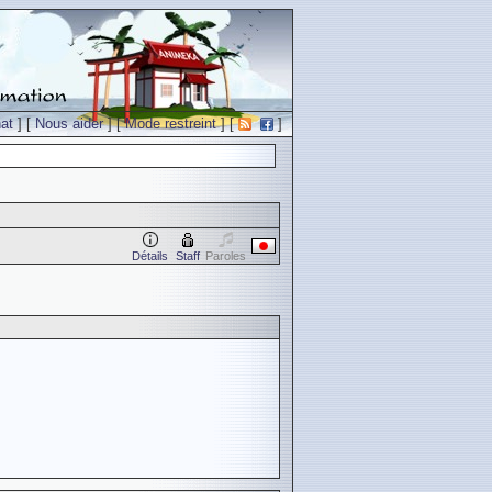
at
] [
Nous aider
] [
Mode restreint
] [
]
Détails
Staff
Paroles