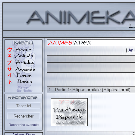
[
An
1 - Partie 1: Ellipse orbitale (Elliptical orbit)
Recherche avancée
O
Anime Store