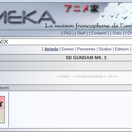
[
FAQ
] [
Staff
] [
Contacts
] [
Stats
] [
Ch
[
Animés
|
Genres
|
Personnes
|
Studios
|
Editeurs
]
SD GUNDAM MK. 3
<< Début - < Précédent
|
Suivant > - Fin >>
eaven