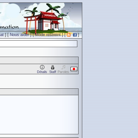
at
] [
Nous aider
] [
Mode restreint
] [
]
Détails
Staff
Paroles