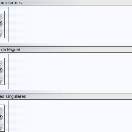
aux informes
e de Miguel
ues singulières