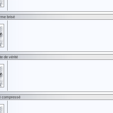
rme brisé
te de vérité
hé compressé