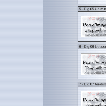
5 - Dig 05 Un min
6 - Dig 06 L'obse
7 - Dig 07 Au-delà