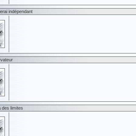
erai indépendant
rvateur
 des limites