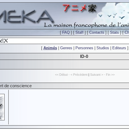
[
FAQ
] [
Staff
] [
Contacts
] [
Stats
] [
Ch
[
Animés
|
Genres
|
Personnes
|
Studios
|
Editeurs
]
ID-0
<< Début - < Précédent
|
Suivant > - Fin >>
ert de conscience