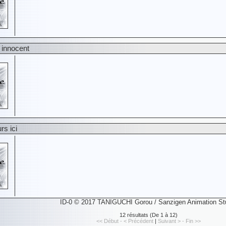
e innocent
rs ici
ID-0 © 2017 TANIGUCHI Gorou / Sanzigen Animation St
12 résultats (De 1 à 12)
<< Début - < Précédent
|
Suivant > - Fin >>