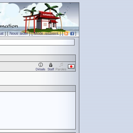
at
] [
Nous aider
] [
Mode restreint
] [
]
Détails
Staff
Paroles