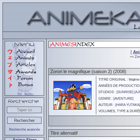
[
An
<<
Zor
Zorori le magnifique (saison 2) (2008)
TITRE ORIGINAL : Majime n
ANNÉES DE PRODUCTION :
STUDIOS : [
SUNRISE
] [
AJ
GENRE : [
AVENTURE
]
AUTEUR : [
HARA YUTAKA
VOLUMES, TYPE & DURÉE 
Recherche avancée
Titre alternatif
Anime Store