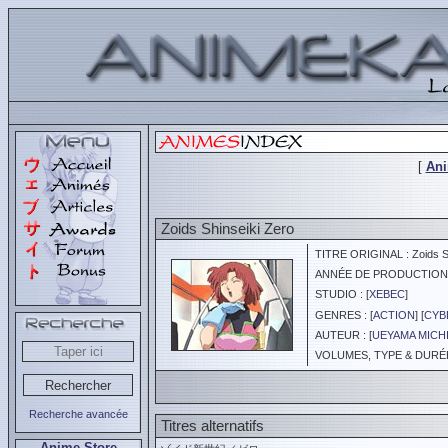
[
An
Zoids Shinseiki Zero
TITRE ORIGINAL : Zoids Sh
ANNÉE DE PRODUCTION :
STUDIO : [
XEBEC
]
GENRES : [
ACTION
] [
CYB
AUTEUR : [
UEYAMA MICH
VOLUMES, TYPE & DURÉE 
Recherche avancée
Titres alternatifs
Anime Store