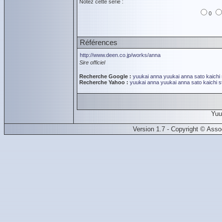
Notez cette série :
0
Références
http://www.deen.co.jp/works/anna
Sire officiel
Recherche Google :
yuukai anna
yuukai anna
sato kaichi
Recherche Yahoo :
yuukai anna
yuukai anna
sato kaichi
s
Yuu
Version 1.7 - Copyright © Ass