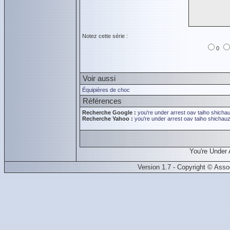
Notez cette série :
0
Voir aussi
Équipières de choc
Références
Recherche Google :
you're under arrest oav
taiho shicha
Recherche Yahoo :
you're under arrest oav
taiho shichauz
You're Under
Version 1.7 - Copyright © Ass