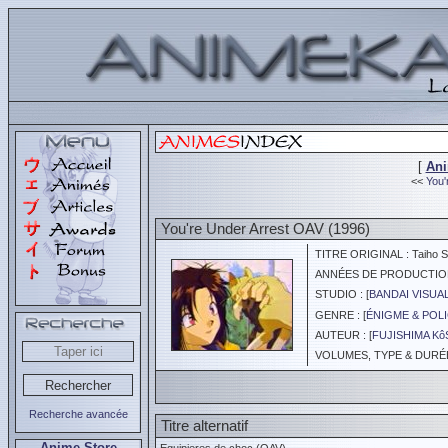
[
An
<<
You'
You're Under Arrest OAV (1996)
TITRE ORIGINAL : Taiho S
ANNÉES DE PRODUCTION :
STUDIO : [
BANDAI VISUA
GENRE : [
ÉNIGME & POLI
AUTEUR : [
FUJISHIMA K
VOLUMES, TYPE & DURÉE 
Recherche avancée
Titre alternatif
Anime Store