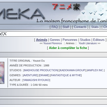
[
FAQ
] [
Staff
] [
Contacts
] [
Stats
] [
Ch
[
Animés
|
Genres
|
Personnes
|
Studios
|
Editeurs
]
<<
Yousei Florence
:: Animes ::
Youth Literature
>>
[
Aider à compléter la fiche
]
TITRE ORIGINAL : Yousei Ou
ANNÉE DE PRODUCTION : 1988
STUDIOS : [
MADHOUSE PRODUCTION
] [
KADOKAWA GROUP
] [
ANIPLEX INC.
]
GENRES : [
AVENTURE
] [
DRAME
] [
FANTASTIQUE & MYTHE
]
AUTEUR : [
YAMAGISHI RYOUKO
]
TYPE & DURÉE : 1 OAV 60 mins