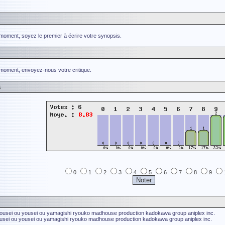
 moment, soyez le premier à écrire votre synopsis.
 moment, envoyez-nous votre critique.
s
0
1
2
3
4
5
6
7
8
9
ousei ou
yousei ou
yamagishi ryouko
madhouse production
kadokawa group
aniplex inc.
usei ou
yousei ou
yamagishi ryouko
madhouse production
kadokawa group
aniplex inc.