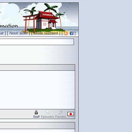
at
] [
Nous aider
] [
Mode restreint
] [
]
Staff
Episodes
Paroles