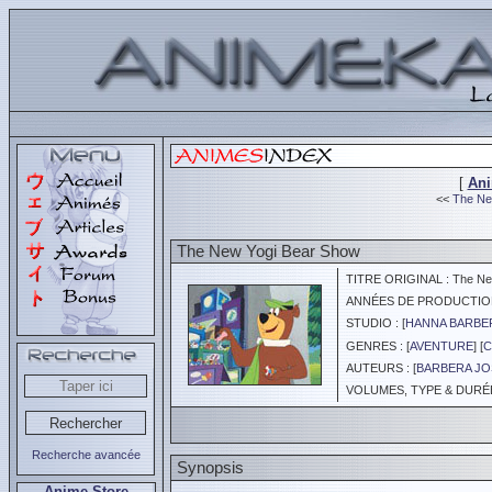
[
An
<<
The Ne
The New Yogi Bear Show
TITRE ORIGINAL : The Ne
ANNÉES DE PRODUCTION :
STUDIO : [
HANNA BARBE
GENRES : [
AVENTURE
] [
C
AUTEURS : [
BARBERA J
VOLUMES, TYPE & DURÉE 
Recherche avancée
Synopsis
Anime Store