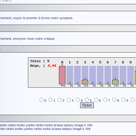
トンボウ
 moment, soyez le premier à écrire votre synopsis.
 moment, envoyez-nous votre critique.
s
0
1
2
3
4
5
6
7
8
9
anbo ninbo tonbo
yanbo ninbo tonbo
iizawa tadasu
image k
nhk
nbo ninbo tonbo
yanbo ninbo tonbo
iizawa tadasu
image k
nhk