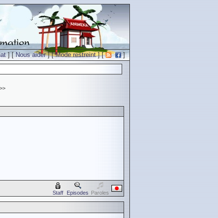
at
] [
Nous aider
] [
Mode restreint
] [
]
>>
Staff
Episodes
Paroles