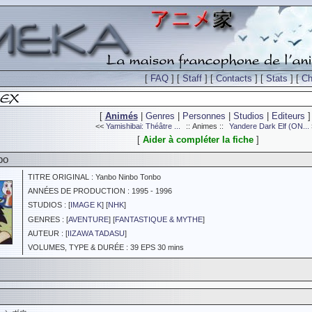
[
FAQ
] [
Staff
] [
Contacts
] [
Stats
] [
Ch
[
Animés
|
Genres
|
Personnes
|
Studios
|
Editeurs
]
<<
Yamishibai: Théâtre ...
:: Animes ::
Yandere Dark Elf (ON...
[
Aider à compléter la fiche
]
bo
TITRE ORIGINAL : Yanbo Ninbo Tonbo
ANNÉES DE PRODUCTION : 1995 - 1996
STUDIOS : [
IMAGE K
] [
NHK
]
GENRES : [
AVENTURE
] [
FANTASTIQUE & MYTHE
]
AUTEUR : [
IIZAWA TADASU
]
VOLUMES, TYPE & DURÉE : 39 EPS 30 mins