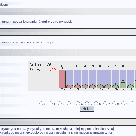
siasts
 moment, soyez le premier à écrire votre synopsis.
 moment, envoyez-nous votre critique.
s
0
1
2
3
4
5
6
7
8
9
akyuukyou no uta
yakyuukyou no uta
mizushima shinji
nippon animation
tv fuji
kyuukyou no uta
yakyuukyou no uta
mizushima shinji
nippon animation
tv fuji