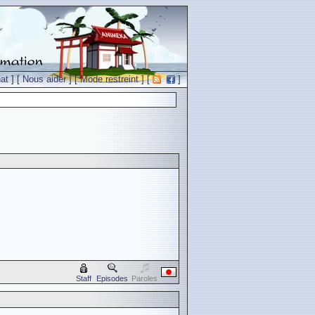
at
] [
Nous aider
] [
Mode restreint
] [
]
Staff
Episodes
Paroles