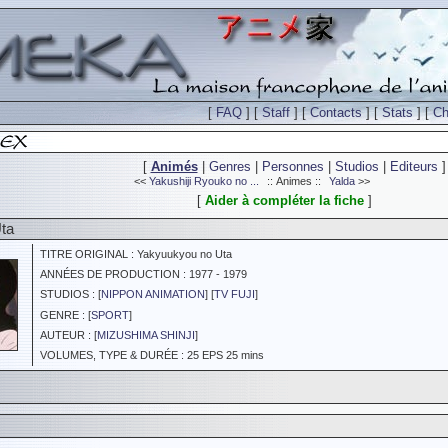
[
FAQ
] [
Staff
] [
Contacts
] [
Stats
] [
Ch
[
Animés
|
Genres
|
Personnes
|
Studios
|
Editeurs
]
<<
Yakushiji Ryouko no ...
:: Animes ::
Yalda
>>
[
Aider à compléter la fiche
]
ta
TITRE ORIGINAL : Yakyuukyou no Uta
ANNÉES DE PRODUCTION : 1977 - 1979
STUDIOS : [
NIPPON ANIMATION
] [
TV FUJI
]
GENRE : [
SPORT
]
AUTEUR : [
MIZUSHIMA SHINJI
]
VOLUMES, TYPE & DURÉE : 25 EPS 25 mins