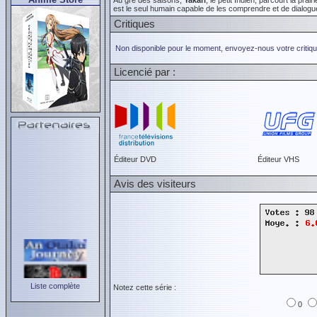
Au gré des saisons,
Yakari
, le petit Indien, parcourt la pra
est le seul humain capable de les comprendre et de dialo
Critiques
Non disponible pour le moment, envoyez-nous votre critiqu
Licencié par :
Éditeur DVD
Éditeur VHS
Avis des visiteurs
Liste complète
Notez cette série :
0