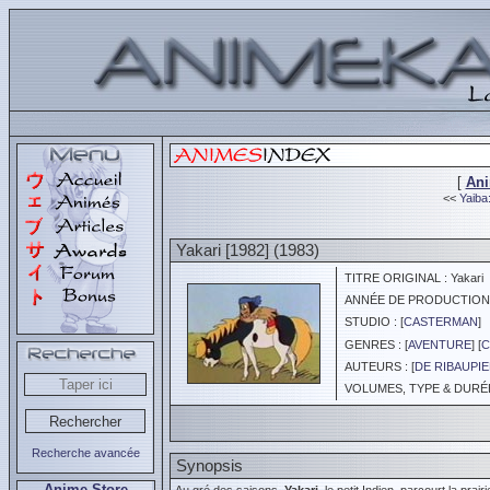
[
An
<<
Yaiba
Yakari [1982] (1983)
TITRE ORIGINAL : Yakari
ANNÉE DE PRODUCTION :
STUDIO : [
CASTERMAN
]
GENRES : [
AVENTURE
] [
C
AUTEURS : [
DE RIBAUPI
VOLUMES, TYPE & DURÉE 
Recherche avancée
Synopsis
Anime Store