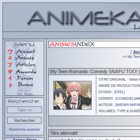
[
An
<<
My Teen
My Teen Romantic Comedy SNAFU TOO! (
TITRE ORIGINAL : Yahari O
ANNÉE DE PRODUCTION :
STUDIO : [
FEEL
]
GENRES : [
COMéDIE
] [
AM
AUTEUR : [
WATARI WATA
VOLUMES, TYPE & DURÉE 
Recherche avancée
Titre alternatif
Anime Store