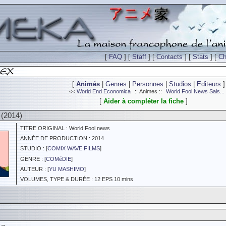
[
FAQ
] [
Staff
] [
Contacts
] [
Stats
] [
Ch
[
Animés
|
Genres
|
Personnes
|
Studios
|
Editeurs
]
<<
World End Economica
:: Animes ::
World Fool News Sais...
[
Aider à compléter la fiche
]
 (2014)
TITRE ORIGINAL : World Fool news
ANNÉE DE PRODUCTION : 2014
STUDIO : [
COMIX WAVE FILMS
]
GENRE : [
COMéDIE
]
AUTEUR : [
YU MASHIMO
]
VOLUMES, TYPE & DURÉE : 12 EPS 10 mins