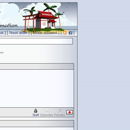
at
] [
Nous aider
] [
Mode restreint
] [
]
>>
Staff
Episodes
Paroles