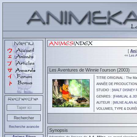
[
An
<<
Les A
Les Aventures de Winnie l'ourson (2003)
TITRE ORIGINAL : The Many
ANNÉE DE PRODUCTION :
STUDIO : [
WALT DISNEY 
GENRES : [
FAMILIAL & J
AUTEUR : [
MILNE ALAN 
VOLUMES, TYPE & DURÉE :
Recherche avancée
Synopsis
Anime Store