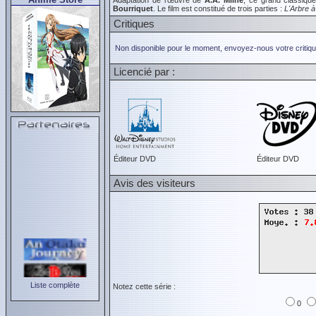
Adaptation de l'œuvre de
A.A. Milne
, ce grand classiqu
Bourriquet
. Le film est constitué de trois parties :
L'Arbre à
Critiques
Non disponible pour le moment, envoyez-nous votre critiqu
Licencié par :
Éditeur DVD
Éditeur DVD
Avis des visiteurs
Liste complète
Notez cette série :
0