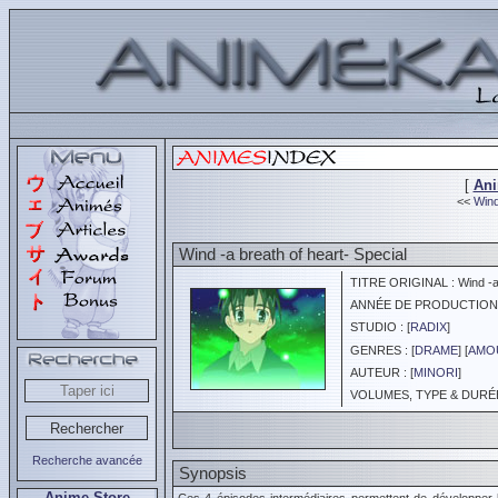
[
An
<<
Wind
Wind -a breath of heart- Special
TITRE ORIGINAL : Wind -a b
ANNÉE DE PRODUCTION :
STUDIO : [
RADIX
]
GENRES : [
DRAME
] [
AMOU
AUTEUR : [
MINORI
]
VOLUMES, TYPE & DURÉE :
Recherche avancée
Synopsis
Anime Store