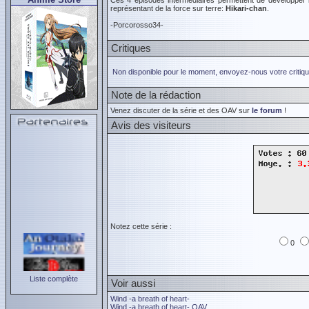
Ces 4 épisodes intermédiaires permettent de développer l
représentant de la force sur terre:
Hikari-chan
.
-Porcorosso34-
Critiques
Non disponible pour le moment, envoyez-nous votre critiqu
Note de la rédaction
Venez discuter de la série et des OAV sur
le forum
!
Avis des visiteurs
Notez cette série :
0
Liste complète
Voir aussi
Wind -a breath of heart-
Wind -a breath of heart- OAV