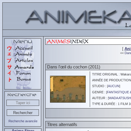
[
An
<<
Dann
Dans l'œil du cochon (2011)
TITRE ORIGINAL : Wakaran
ANNÉE DE PRODUCTION :
STUDIO : [
AUCUN
]
GENRE : [
FANTASTIQUE 
AUTEUR : [
WADA ATSUSH
TYPE & DURÉE : 1 FILM 1
Recherche avancée
Titres alternatifs
Anime Store