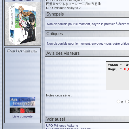
UFO Princess Warukyure 2
円盤皇女ワるきゅーレ 十二月の夜想曲
UFO Princess Valkyrie 2
Synopsis
Non disponible pour le moment, soyez le premier à écrire 
Critiques
Non disponible pour le moment, envoyez-nous votre critiqu
Avis des visiteurs
Notez cette série :
0
Liste complète
Voir aussi
UFO Princess Valkyrie