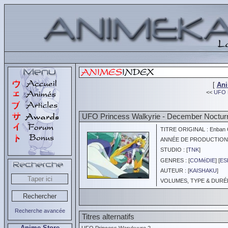
[
An
<<
UFO P
UFO Princess Walkyrie - December Noctur
TITRE ORIGINAL : Enban O
ANNÉE DE PRODUCTION :
STUDIO : [
TNK
]
GENRES : [
COMéDIE
] [
ES
AUTEUR : [
KAISHAKU
]
VOLUMES, TYPE & DURÉE 
Recherche avancée
Titres alternatifs
Anime Store