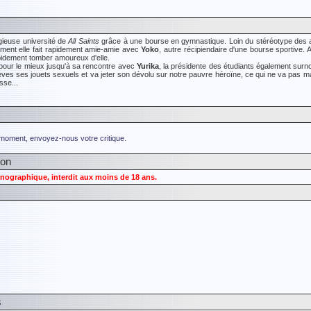
igieuse université de
All Saints
grâce à une bourse en gymnastique. Loin du stéréotype des autr
ement elle fait rapidement amie-amie avec
Yoko
, autre récipiendaire d'une bourse sportive.
idement tomber amoureux d'elle.
 pour le mieux jusqu'à sa rencontre avec
Yurika
, la présidente des étudiants également sur
èves ses jouets sexuels et va jeter son dévolu sur notre pauvre héroïne, ce qui ne va pas ma
sse...
 moment, envoyez-nous votre critique.
ion
nographique, interdit aux moins de 18 ans.
s