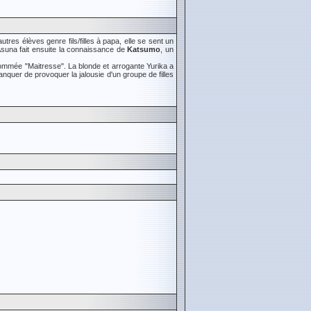
es élèves genre fils/filles à papa, elle se sent un
 Asuna fait ensuite la connaissance de
Katsumo
, un
nommée "Maitresse". La blonde et arrogante Yurika a
nquer de provoquer la jalousie d'un groupe de filles