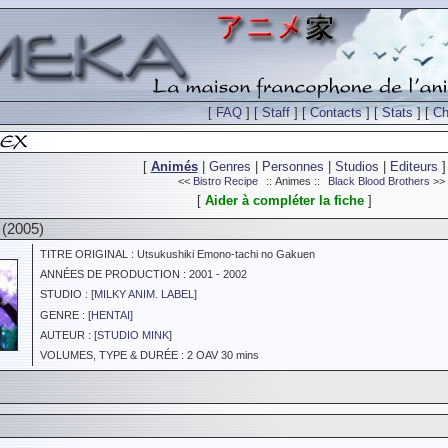
[
FAQ
] [
Staff
] [
Contacts
] [
Stats
] [
Ch
[
Animés
|
Genres
|
Personnes
|
Studios
|
Editeurs
]
<<
Bistro Recipe
:: Animes ::
Black Blood Brothers
>>
[
Aider à compléter la fiche
]
 (2005)
TITRE ORIGINAL : Utsukushiki Emono-tachi no Gakuen
ANNÉES DE PRODUCTION : 2001 - 2002
STUDIO : [
MILKY ANIM. LABEL
]
GENRE : [
HENTAI
]
AUTEUR : [
STUDIO MINK
]
VOLUMES, TYPE & DURÉE : 2 OAV 30 mins