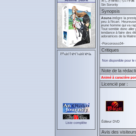
美しき獲物たちの学園
Sin Sorority
Synopsis
Asuna
intègre la prest
peu à l'écart. Heureus
jeune homme qui va rap
Tout semble donc aller
tendance à faire des él
adoratrices de la Maitre
-Porcorosso34-
Critiques
Non disponible pour le
Note de la rédact
Animé à caractère por
Licencié par :
Éditeur DVD
Liste complète
Avis des visiteur