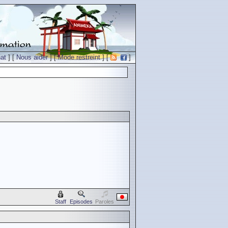
at
] [
Nous aider
] [
Mode restreint
] [
]
Staff
Episodes
Paroles