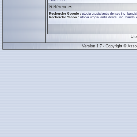
True Tears
Références
Recherche Google :
utopia
utopia
lantis
dentsu inc.
bandai
Recherche Yahoo :
utopia
utopia
lantis
dentsu inc.
bandai 
Uto
Version 1.7 - Copyright © Ass