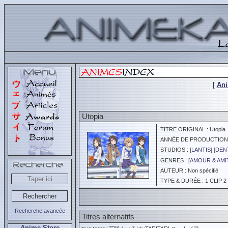
[
An
Utopia
TITRE ORIGINAL : Utopia
ANNÉE DE PRODUCTION :
STUDIOS : [
LANTIS
] [
DEN
GENRES : [
AMOUR & AMI
AUTEUR : Non spécifié
TYPE & DURÉE : 1 CLIP 2 
Recherche avancée
Titres alternatifs
Anime Store