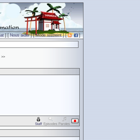
at
] [
Nous aider
] [
Mode restreint
] [
]
.
>>
Staff
Episodes
Paroles