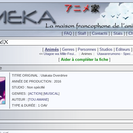
[
FAQ
] [
Staff
] [
Contacts
] [
Stats
] [
Ch
[
Animés
|
Genres
|
Personnes
|
Studios
|
Editeurs
]
<<
Utagoe wa Mille-Feui...
:: Animes ::
Utawarerumono - Spec..
[
Aider à compléter la fiche
]
e
TITRE ORIGINAL : Utakata Overdrive
ANNÉE DE PRODUCTION : 2016
STUDIO : Non spécifié
GENRES : [
ACTION
] [
MUSICAL
]
AUTEUR : [
TOU AMANE
]
TYPE & DURÉE : 1 OAV