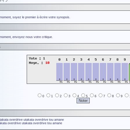
ライブ
 moment, soyez le premier à écrire votre synopsis.
 moment, envoyez-nous votre critique.
s
0
1
2
3
4
5
6
7
8
9
takata overdrive
utakata overdrive
tou amane
akata overdrive
utakata overdrive
tou amane