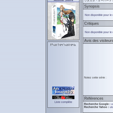
ウタカタ・オーバード
Synopsis
Non disponible pour le
Critiques
Non disponible pour le
Avis des visiteur
Notez cette série :
Références
Liste complète
Recherche Google :
u
Recherche Yahoo :
ut