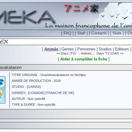
[
FAQ
] [
Staff
] [
Contacts
] [
Stats
] [
Ch
[
Animés
|
Genres
|
Personnes
|
Studios
|
Editeurs
]
<<
Days (TV)
:: Animes ::
Days TV (OAV)
>>
[
Aider à compléter la fiche
]
asakatasen
TITRE ORIGINAL : Urashimasakatasen no Nichijou
ANNÉE DE PRODUCTION : 2019
STUDIO : [
GAINAX
]
GENRES : [
COMéDIE
] [
TRANCHE DE VIE
]
AUTEUR : Non spécifié
TYPE & DURÉE : Non spécifié