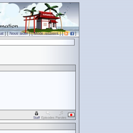
at
] [
Nous aider
] [
Mode restreint
] [
]
Staff
Episodes
Paroles