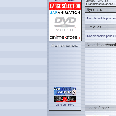
浦島坂田船の日常
Urashimasakatasen's Da
Synopsis
Non disponible pour le
Critiques
Non disponible pour le
Note de la rédact
Liste complète
Licencié par :