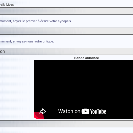
ily Lives
 moment, soyez le premier à écrire votre synopsis.
 moment, envoyez-nous votre critique.
ion
Bande annonce