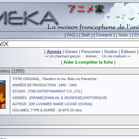
[
FAQ
] [
Staff
] [
Contacts
] [
Stats
] [
Ch
[
Animés
|
Genres
|
Personnes
|
Studios
|
Editeurs
]
<<
Un charmant garçon
:: Animes ::
Un ciel chafouin
>>
[
Aider à compléter la fiche
]
ndres (1995)
TITRE ORIGINAL : Flanders no inu: Boku no Patrasche
ANNÉES DE PRODUCTION : 1992 - 1993
STUDIO : [
TMS ENTERTAINMENT CO.,LTD.
]
GENRES : [
DRAME
] [
FAMILIAL & JEUNESSE
] [
HISTORIQUE
]
AUTEUR : [
DE LA RAMEE MARIE LOUISE (OUIDA)
]
VOLUMES, TYPE & DURÉE : 26 EPS 25 mins