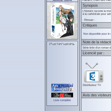
Patrach, chien des Fla
Synopsis
L'histoire raconte la tri
à la cathédrale pour admi
- Rimoan -
Critiques
Non disponible pour le
Note de la rédact
Série tirée d'un roman 
Licencié par :
Distributeur TV
Avis des visiteur
Liste complète