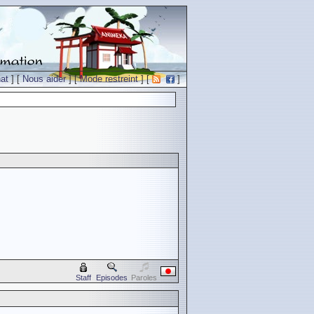
at
] [
Nous aider
] [
Mode restreint
] [
]
Staff
Episodes
Paroles