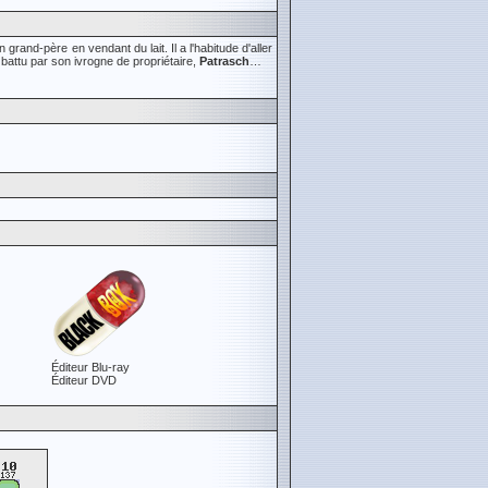
 grand‑père en vendant du lait. Il a l'habitude d'aller
n battu par son ivrogne de propriétaire,
Patrasch
…
Éditeur Blu-ray
Éditeur DVD