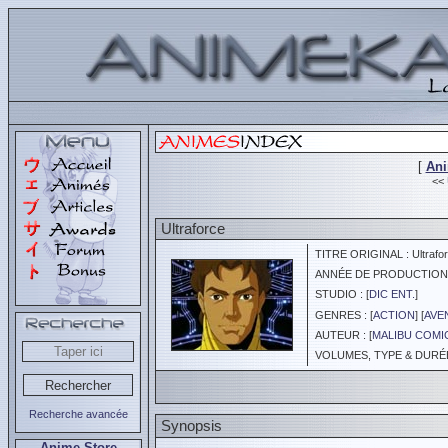
[
An
<<
Ultraforce
TITRE ORIGINAL : Ultrafo
ANNÉE DE PRODUCTION :
STUDIO : [
DIC ENT.
]
GENRES : [
ACTION
] [
AVE
AUTEUR : [
MALIBU COMI
VOLUMES, TYPE & DURÉE 
Recherche avancée
Synopsis
Anime Store