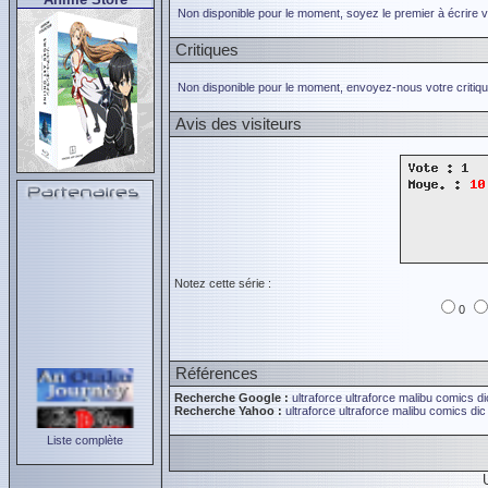
Non disponible pour le moment, soyez le premier à écrire 
Critiques
Non disponible pour le moment, envoyez-nous votre critiqu
Avis des visiteurs
Notez cette série :
0
Références
Recherche Google :
ultraforce
ultraforce
malibu comics
di
Recherche Yahoo :
ultraforce
ultraforce
malibu comics
dic
Liste complète